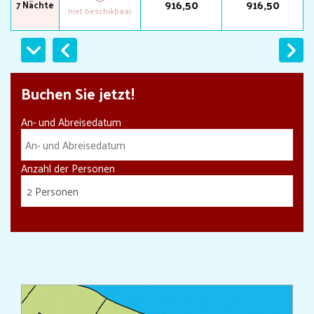
916
,
50
916
,
50
7 Nächte
Zurück
Weiter
Buchen Sie jetzt!
An- und Abreisedatum
Anzahl der Personen
2 Personen