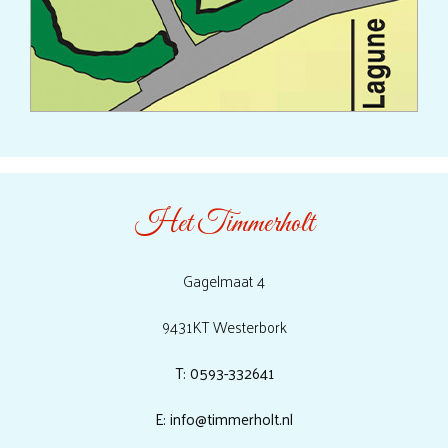
Het Timmerholt
Gagelmaat 4
9431KT Westerbork
T: 0593-332641
E: info@timmerholt.nl