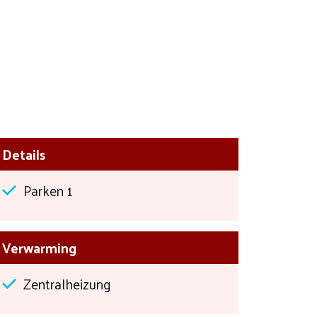
Details
Parken 1
Verwarming
Zentralheizung