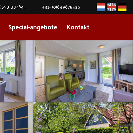
0)593-332641
+31- (0)649675536
Niederländisc
Englisch
Deut
Special-angebote
Kontakt