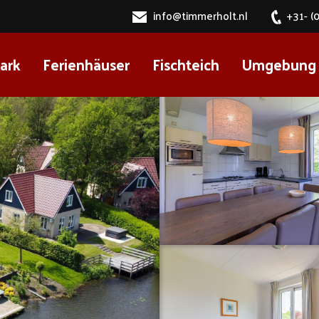
info@timmerholt.nl
+31- (
ark
Ferienhäuser
Fischteich
Umgebung