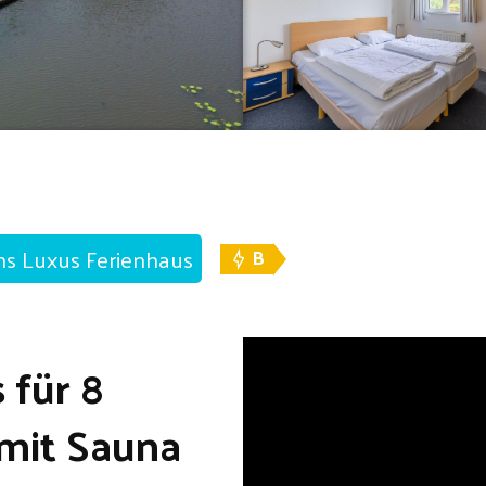
ns Luxus Ferienhaus
B
 für 8
mit Sauna