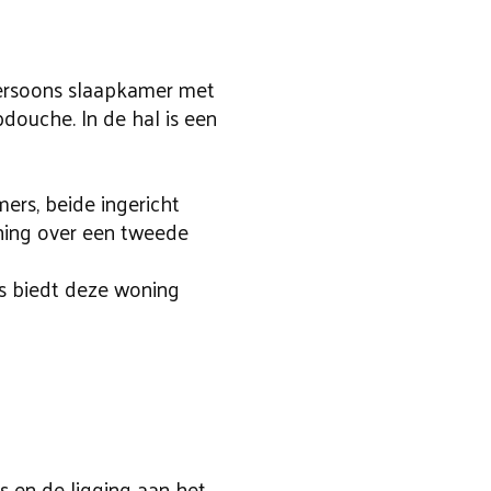
ersoons slaapkamer met
ouche. In de hal is een
ers, beide ingericht
ning over een tweede
s biedt deze woning
 en de ligging aan het