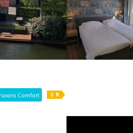
rsoons Comfort
B