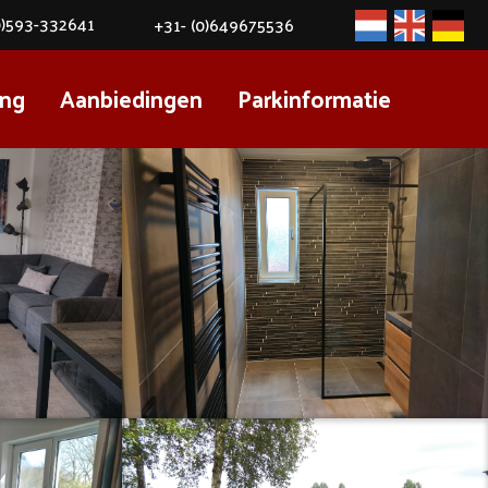
0)593-332641
+31- (0)649675536
Nederlands
Engels
Duits
ng
Aanbiedingen
Parkinformatie