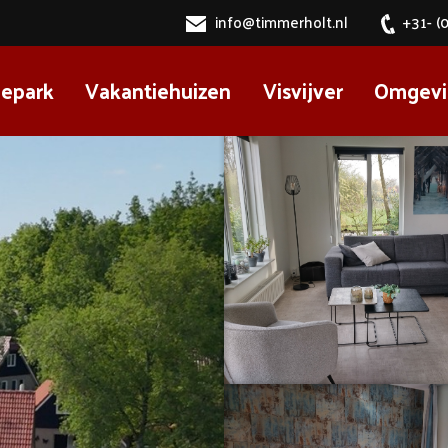
info@timmerholt.nl
+31- (
iepark
Vakantiehuizen
Visvijver
Omgevi