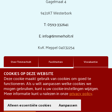
Gagelmaat 4
9431KT Westerbork
T: 0593-332641
E: info@timmerholt.nl
KvK Meppel 04032254
Over Timmerholt
Faciliteiten
Visvakantie
COOKIES OP DEZE WEBSITE
Vakantiehuizen
Mijn omgeving
Deze cookie maakt gebruik van cookies om goed te
functioneren. Als u wilt aanpassen welke cookies we
mogen gebruiken, kunt u uw cookie-instellingen wijzigen.
Meer informatie kunt u nalezen in onze
privacy policy
.
© Vakantiepark Het Timmerholt
Alleen essentiële cookies
Aanpassen
Design & realisatie: Holiday Media