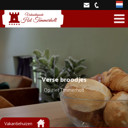
Neder
Verse broodjes
Op Het Timmerholt
Vakantiehuizen