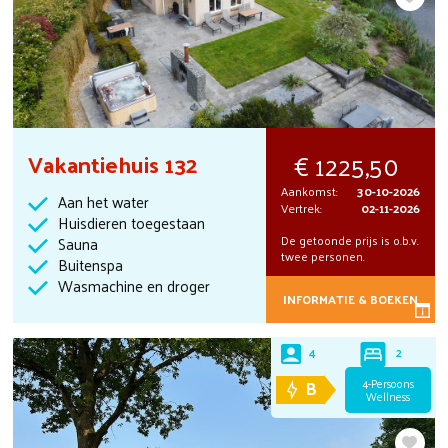
1225,50
Vakantiehuis 132
Aankomst:
30-10-2026
Aan het water
Vertrek:
02-11-2026
Huisdieren toegestaan
De getoonde prijs is o.b.v.
Sauna
twee personen.
Buitenspa
Wasmachine en droger
INFORMATIE & BOEKEN
2
4
B
4-Persoons
Wellness