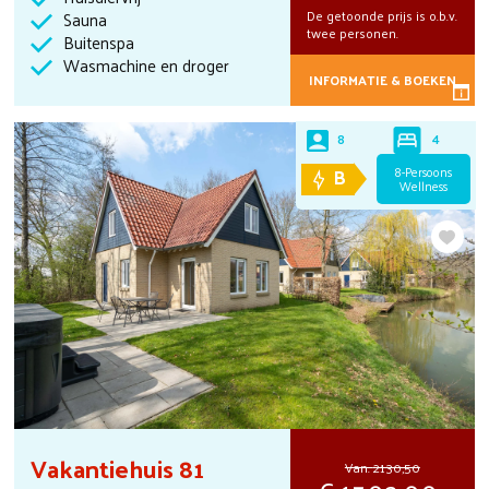
De getoonde prijs is o.b.v.
Sauna
twee personen.
Buitenspa
Wasmachine en droger
INFORMATIE & BOEKEN
4
8
B
8-Persoons
Wellness
Vakantiehuis 81
Van:
2130,50