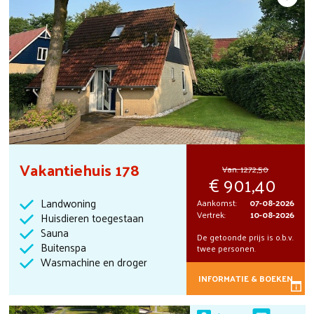
Vakantiehuis 178
Van:
1272,50
901,40
Landwoning
Aankomst:
07-08-2026
Vertrek:
10-08-2026
Huisdieren toegestaan
Sauna
De getoonde prijs is o.b.v.
Buitenspa
twee personen.
Wasmachine en droger
INFORMATIE & BOEKEN