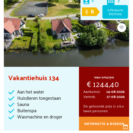
3
6
B
6-Persoons
Wellness
Vakantiehuis 134
Van:
1762,50
1244,40
Aan het water
Aankomst:
14-08-2026
Vertrek:
17-08-2026
Huisdieren toegestaan
Sauna
De getoonde prijs is o.b.v.
Buitenspa
twee personen.
Wasmachine en droger
INFORMATIE & BOEKEN