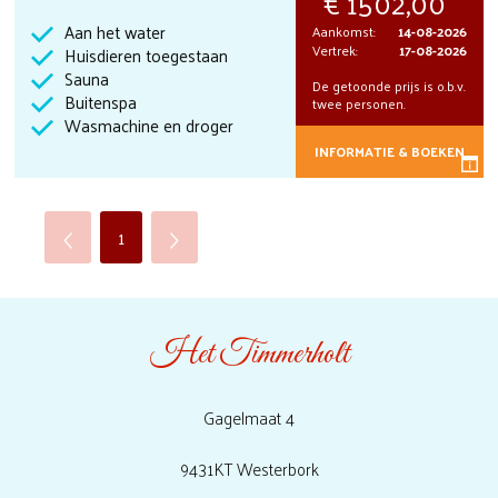
1502,00
Aan het water
Aankomst:
14-08-2026
Vertrek:
17-08-2026
Huisdieren toegestaan
Sauna
De getoonde prijs is o.b.v.
Buitenspa
twee personen.
Wasmachine en droger
INFORMATIE & BOEKEN
1
Het Timmerholt
Gagelmaat 4
9431KT Westerbork