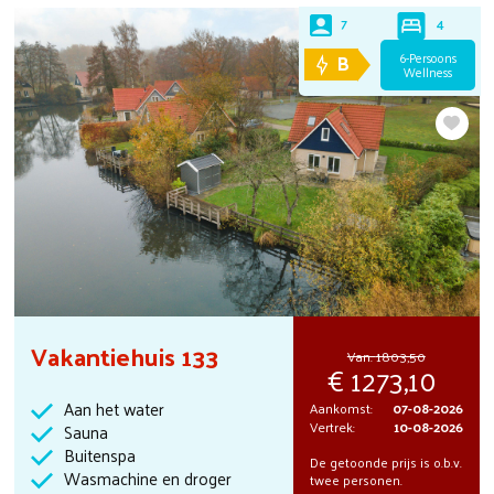
4
7
B
6-Persoons
Wellness
Vakantiehuis 133
Van:
1803,50
1273,10
Aan het water
Aankomst:
07-08-2026
Vertrek:
10-08-2026
Sauna
Buitenspa
De getoonde prijs is o.b.v.
Wasmachine en droger
twee personen.