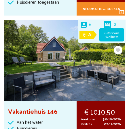
Huisdieren toegestaan
INFORMATIE & BOEKEN
3
6
A
6-Persoons
Wellness
1010,50
Vakantiehuis 146
Aankomst:
30-10-2026
Aan het water
Vertrek:
02-11-2026
Huisdiervrij